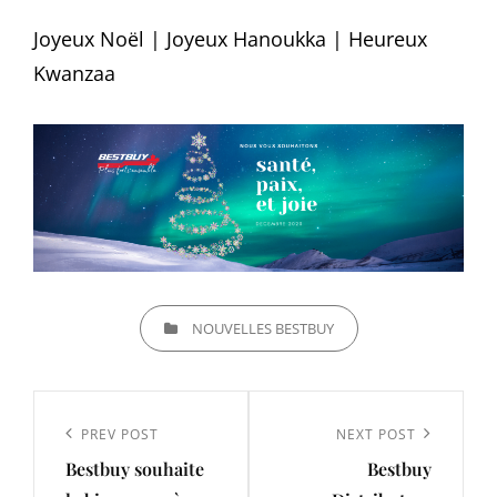
Joyeux Noël | Joyeux Hanoukka | Heureux
Kwanzaa
CATEGORIES
NOUVELLES BESTBUY
Navigation
de
Previous
PREV POST
Next
NEXT POST
l’article
Bestbuy souhaite
Bestbuy
Post
Post