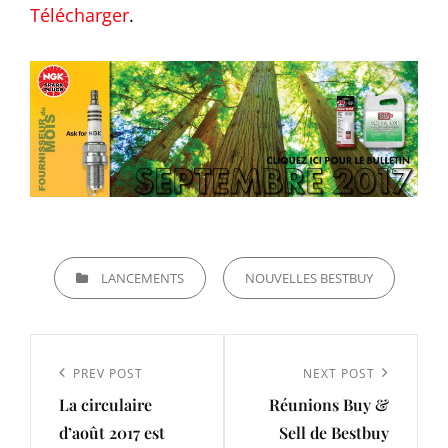
Télécharger
.
CATEGORIES
LANCEMENTS
NOUVELLES BESTBUY
Navigation
de
Previous
PREV POST
Next
NEXT POST
l’article
La circulaire
Réunions Buy &
Post
Post
d’août 2017 est
Sell de Bestbuy