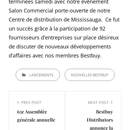
terminées samedi avec notre événement
Salon Commercial porte-ouverte de notre
Centre de distribution de Mississauga. Ce fut
un succès grâce à la participation de 92
fournisseurs d’entreprises sur place désireux
de discuter de nouveaux développements
d’affaires avec nos membres Bestbuy.
CATEGORIES
LANCEMENTS
NOUVELLES BESTBUY
Navigation
de
Previous
PREV POST
Next
NEXT POST
l’article
65e Assemblée
Bestbuy
Post
Post
générale annuelle
Distributors
annonce la