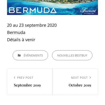
20 au 23 septembre 2020
Bermuda
Détails à venir
CATEGORIES
ÉVÈNEMENTS
NOUVELLES BESTBUY
Navigation
de
Previous
PREV POST
Next
NEXT POST
l’article
Septembre 2019
Octobre 2019
Post
Post