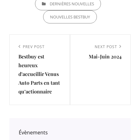
CATEGORIES
DERNIÈRES NOUVELLES
NOUVELLES BESTBUY
Navigation
de
Previous
PREV POST
Next
NEXT POST
l’article
Bestbuy est
Mai-Juin 2024
Post
Post
heureux
d’accueillir Venus
Auto Parts en tant
qu’actionnaire
Évènements