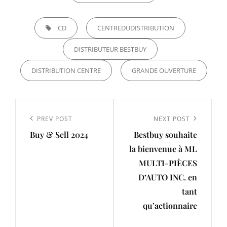
TAGS,
CD
CENTREDUDISTRIBUTION
DISTRIBUTEUR BESTBUY
DISTRIBUTION CENTRE
GRANDE OUVERTURE
Navigation
de
Previous
PREV POST
Next
NEXT POST
l’article
Buy & Sell 2024
Bestbuy souhaite
Post
Post
la bienvenue à ML
MULTI-PIÈCES
D’AUTO INC. en
tant
qu’actionnaire